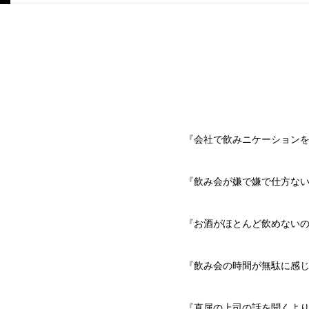
『会社で飲みニケーション
『飲み会が嫌で嫌で仕方な
『お酒がほとんど飲めない
『飲み会の時間が無駄に感
『直属の上司の話を聞くよりY