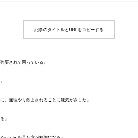
記事のタイトルとURLをコピーする
を強要されて困っている』
い』
のに、無理やり飲まされることに嫌気がさした』
じる』
ouTubeを見た方が勉強になる』