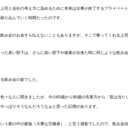
、上司と会社の考え方に染めるために本来は仕事が終了するプライベー
を刷り込んでいく時間だったのです。
は飲み会のお金すら払えないこともありますが、そこで奢ってくれる上
なった若い部下は、さらに若い部下や後輩が出来た時に同じような飲み
ある飲み会の姿でした。
色々な人に聞きましたが、今の60歳から90歳の先輩方から「昔は当た
、やっぱりそうなんだろうなぁと思った記憶があります。
という家の中の家族（大事な労働者）」と言う感覚でしたので、飲み会