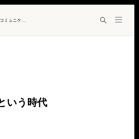

『嫌なら絶対行くな！』飲みニケーションという時代錯誤なコミュニケーション
という時代