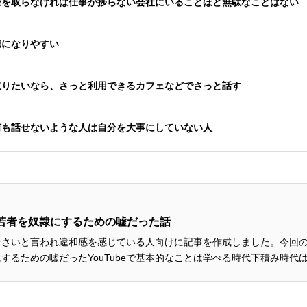
嫌を取らなければ仕事が捗らない会社にいることほど無駄なことはない
窟になりやすい
取りたいなら、さっと利用できるカフェなどでさっと話す
何も話せないような人は自分を大事にしていない人
若者を奴隷にするための嘘だった話
なさいと言われ違和感を感じている人向けに記事を作成しました。今回の
するための嘘だったYouTubeで基本的なことは学べる時代下積み時代
べし会社組織で...