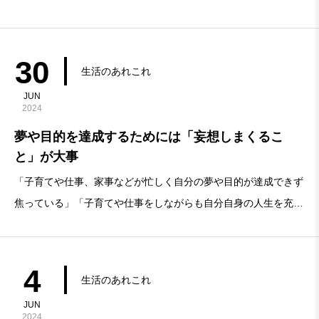
ル必須です。お出かけ時にハンカチ1枚にポケットティッシュ程
度では物足りないので、子供がいる家庭にはタオルを多用するの
がおすすめです。今回の結論タオルで子供
30
生活のあれこれ
JUN
2024
夢や目的を達成するためには「妄想しまくるこ
と」が大事
「子育てや仕事、家事などが忙しく自分の夢や目的が達成できず
焦っている」「子育てや仕事をしながらも自分自身の人生を充実
させるために何かしたいが、何をして良いかわからない」「純粋
な気持ちを忘れ、今したいことではなく生活のための生活をして
いることにうんざりしている」上記のような感覚
4
生活のあれこれ
JUN
2024