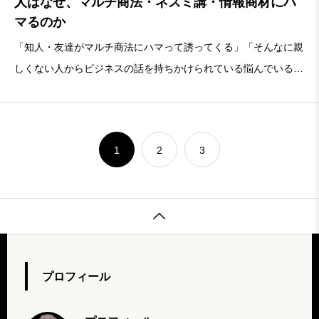
人はなぜ、マルチ商法・ネズミ講・情報商材にハ
マるのか
「知人・友達がマルチ商法にハマって誘ってくる」「そんなに親
しくない人からビジネスの話を持ちかけられている悩んでいる」
「稼げる系の話が広告に出てきて、お金を払って始めるか悩んで
いる」「マルチ商法やネズミ講ビジネスの被害にあった」という
方向けの内容です。一般的な金
1
2
3

プロフィール