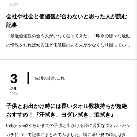
2024
会社や社会と価値観が合わないと思った人が読む
記事
「最近価値観の合う人がいなくなってきた」「昨今の様々な騒動
の情報を知れば知るほど価値観のある人が少なくなり困ってい
る」「会社の先輩上司の言っていることを強要され苦しい」「昔
の友達と疎遠になってきた」「たまにしか会わない昔の親友など
の夢を見る」
3
生活のあれこれ
JUL
2024
子供とお出かけ時には長いタオル数枚持ちが超絶
おすすめ！『汗拭き、ヨダレ拭き、涙拭き』
0歳から5歳くらいまでの子供と出かける時に必要なタオル・ハン
カチについて記事にまとめてみました。特に暑い夏の時期はタオ