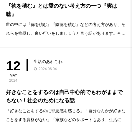
『徳を積む』とは愛のない考え方の一つ『実は
嘘』
世の中には『徳を積む』『陰徳を積む』などの考え方があり、そ
れらを推奨し、良い行いをしましょうと言う話があります。それ
らに少しでも疑問を感じる人・意味がないと考えている人へ向け
た記事です。今回の結論そもそも、良いことをして、良いことが
返ってくるという善徳の考えは愛ではないそ
12
生活のあれこれ
2024.06.04
MAY
2024
好きなことをするのは自己中心的でもわがままで
もない！社会のためになる話
「好きなことをするのに罪悪感を感じる」「自分なんかが好きな
ことをする資格がない」「家族などのサポートもあり、生活に忙
しく好きなことをしたいけど、好きなことに抵抗がある」「好き