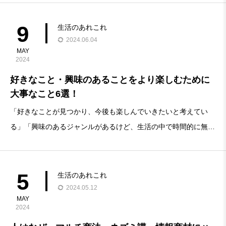
なことをする＝自分のわがままだと思う」などを感じている人向
けの記事です。&nb
9
生活のあれこれ
2024.06.04
MAY
2024
好きなこと・興味のあることをより楽しむために
大事なこと6選！
「好きなことが見つかり、今後も楽しんでいきたいと考えてい
る」「興味のあるジャンルがあるけど、生活の中で時間的に無駄
になるのではないかと不安」「自分が何をしたいのかわからない
けど、好きなことや興味のあることはある」という方向けに、好
きなことや興味のあることでより人生を楽しむため
5
生活のあれこれ
2024.05.12
MAY
2024