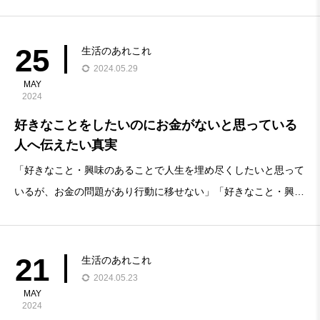
向けの記事です。今回の結論自分が好きな方を選ぶことが大事。
環境や現状をベースに考えるのではなく、絶対自分の価値観で判
断する。選択肢の中から答えを選ぶ
25
生活のあれこれ
2024.05.29
MAY
2024
好きなことをしたいのにお金がないと思っている
人へ伝えたい真実
「好きなこと・興味のあることで人生を埋め尽くしたいと思って
いるが、お金の問題があり行動に移せない」「好きなこと・興味
のあることにお金がかかりすぎて生活に不安を感じる」「そもそ
も好きなこと・興味のあることを探す以前に生活を生きるのに不
安がある」そんな疑問や考えを持っている方に向
21
生活のあれこれ
2024.05.23
MAY
2024