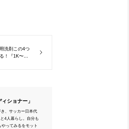
用洗剤この4つ
！『1K〜2D
ディショナー」
好き、サッカー日本代
娘と4人暮らし。自分も
もやってみるをモット