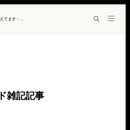

まだ、記事の閲覧数が伸びないのでトレンド雑記記事追加を考えてます・・・・
ド雑記記事