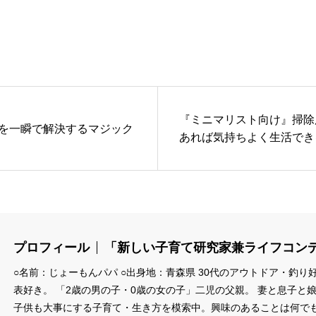
『ミニマリスト向け』掃除
を一瞬で解決するマジック
あれば気持ちよく生活できる
K』
プロフィール
「新しい子育て研究家兼ライフコン
○名前：じょーもんパパ ○出身地：青森県 30代のアウトドア・釣り
表好き。 「2歳の男の子・0歳の女の子」二児の父親。 妻と息子と
子供も大事にする子育て・生き方を模索中。興味のあることは何で